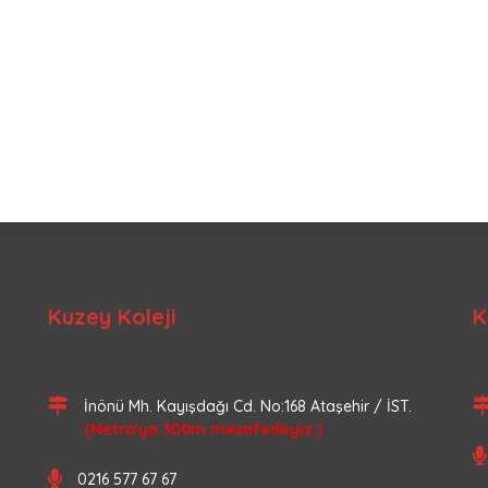
Kuzey Koleji
K
İnönü Mh. Kayışdağı Cd. No:168 Ataşehir / İST.
(Metro'ya 300m mesafedeyiz.)
0216 577 67 67