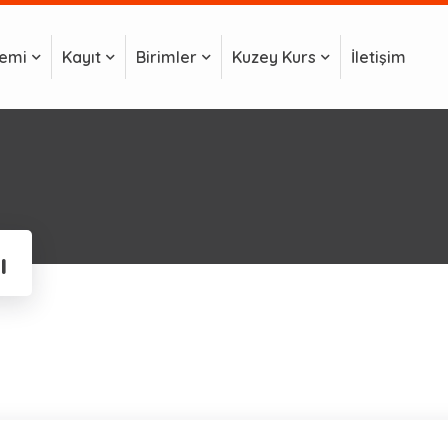
temi
Kayıt
Birimler
Kuzey Kurs
İletişim
ı