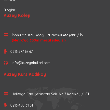
Bloglar
Kuzey Koleji
İnönü Mh. Kayışdağı Cd. No:168 Ataşehir / İST.
(Metro'ya 300m mesafedeyiz.)
0216 577 67 67
info@kuzeyokullari.com
Kuzey Kurs Kadıköy
Halitağa Cad. Şemsitap Sok. No:7 Kadıköy / İST.
0216 450 31 51