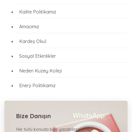
Kalite Politikamız
Amacımız
Kardeş Okul
Sosyal Etkinlikler
Neden Kuzey Koleji
Enerji Politikamız
Bize Danışın
Her türlü konuda bize yazabilirsiniz. İlgili