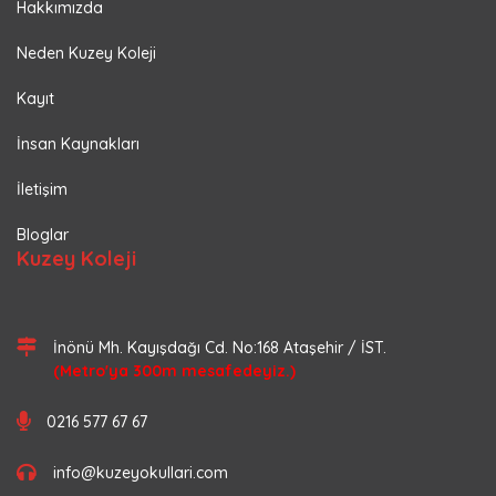
Hakkımızda
Neden Kuzey Koleji
Kayıt
İnsan Kaynakları
İletişim
Bloglar
Kuzey Koleji
İnönü Mh. Kayışdağı Cd. No:168 Ataşehir / İST.
(Metro'ya 300m mesafedeyiz.)
0216 577 67 67
info@kuzeyokullari.com