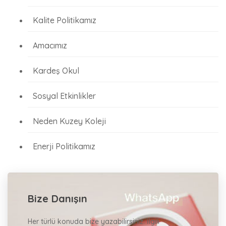
Kalite Politikamız
Amacımız
Kardeş Okul
Sosyal Etkinlikler
Neden Kuzey Koleji
Enerji Politikamız
Bize Danışın
Her türlü konuda bize yazabilirsiniz. İlgili