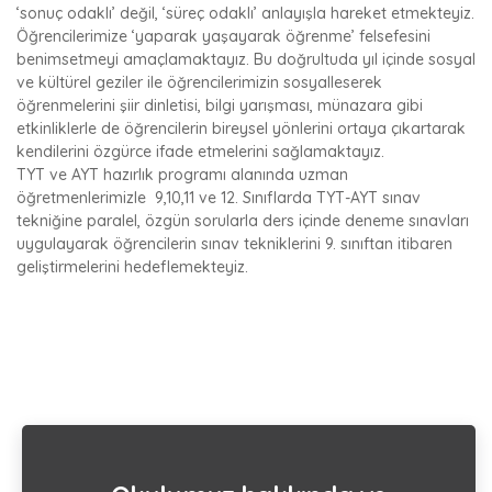
‘sonuç odaklı’ değil, ‘süreç odaklı’ anlayışla hareket etmekteyiz.
Öğrencilerimize ‘yaparak yaşayarak öğrenme’ felsefesini
benimsetmeyi amaçlamaktayız. Bu doğrultuda yıl içinde sosyal
ve kültürel geziler ile öğrencilerimizin sosyalleserek
öğrenmelerini şiir dinletisi, bilgi yarışması, münazara gibi
etkinliklerle de öğrencilerin bireysel yönlerini ortaya çıkartarak
kendilerini özgürce ifade etmelerini sağlamaktayız.
TYT ve AYT hazırlık programı alanında uzman
öğretmenlerimizle 9,10,11 ve 12. Sınıflarda TYT-AYT sınav
tekniğine paralel, özgün sorularla ders içinde deneme sınavları
uygulayarak öğrencilerin sınav tekniklerini 9. sınıftan itibaren
geliştirmelerini hedeflemekteyiz.