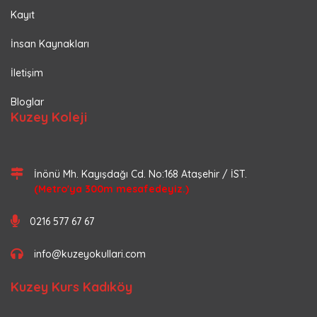
Kayıt
İnsan Kaynakları
İletişim
Bloglar
Kuzey Koleji
İnönü Mh. Kayışdağı Cd. No:168 Ataşehir / İST.
(Metro'ya 300m mesafedeyiz.)
0216 577 67 67
info@kuzeyokullari.com
Kuzey Kurs Kadıköy