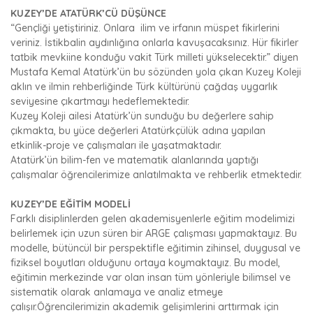
KUZEY’DE ATATÜRK’CÜ DÜŞÜNCE
“Gençliği yetiştiriniz. Onlara ilim ve irfanın müspet fikirlerini
veriniz. İstikbalin aydınlığına onlarla kavuşacaksınız. Hür fikirler
tatbik mevkiine konduğu vakit Türk milleti yükselecektir.” diyen
Mustafa Kemal Atatürk’ün bu sözünden yola çıkan Kuzey Koleji
aklın ve ilmin rehberliğinde Türk kültürünü çağdaş uygarlık
seviyesine çıkartmayı hedeflemektedir.
Kuzey Koleji ailesi Atatürk’ün sunduğu bu değerlere sahip
çıkmakta, bu yüce değerleri Atatürkçülük adına yapılan
etkinlik-proje ve çalışmaları ile yaşatmaktadır.
Atatürk’ün bilim-fen ve matematik alanlarında yaptığı
çalışmalar öğrencilerimize anlatılmakta ve rehberlik etmektedir.
KUZEY’DE EĞİTİM MODELİ
Farklı disiplinlerden gelen akademisyenlerle eğitim modelimizi
belirlemek için uzun süren bir ARGE çalışması yapmaktayız. Bu
modelle, bütüncül bir perspektifle eğitimin zihinsel, duygusal ve
fiziksel boyutları olduğunu ortaya koymaktayız. Bu model,
eğitimin merkezinde var olan insan tüm yönleriyle bilimsel ve
sistematik olarak anlamaya ve analiz etmeye
çalışır.Öğrencilerimizin akademik gelişimlerini arttırmak için