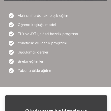
Akıllı sınıflarda teknolojik eğitim.
Öğrenci koçluğu modeli
THY ve AYT ye özel hazırlık programı
Yöneticilik ve liderlik programı
Uygulamalı dersler
Birebir eğitimler
Yabancı dilde eğitim