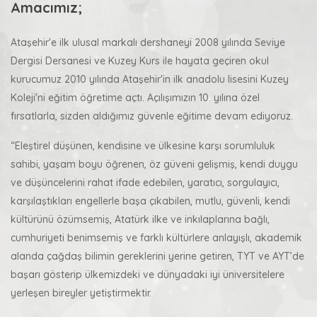
Amacımız;
Ataşehir'e ilk ulusal markalı dershaneyi 2008 yılında Seviye
Dergisi Dersanesi ve Kuzey Kurs ile hayata geçiren okul
kurucumuz 2010 yılında Ataşehir'in ilk anadolu lisesini Kuzey
Koleji'ni eğitim öğretime açtı. Açılışımızın 10. yılına özel
fırsatlarla, sizden aldığımız güvenle eğitime devam ediyoruz.
“Eleştirel düşünen, kendisine ve ülkesine karşı sorumluluk
sahibi, yaşam boyu öğrenen, öz güveni gelişmiş, kendi duygu
ve düşüncelerini rahat ifade edebilen, yaratıcı, sorgulayıcı,
karşılaştıkları engellerle başa çıkabilen, mutlu, güvenli, kendi
kültürünü özümsemiş, Atatürk ilke ve inkılaplarına bağlı,
cumhuriyeti benimsemiş ve farklı kültürlere anlayışlı, akademik
alanda çağdaş bilimin gereklerini yerine getiren, TYT ve AYT’de
başarı gösterip ülkemizdeki ve dünyadaki iyi üniversitelere
yerleşen bireyler yetiştirmektir.