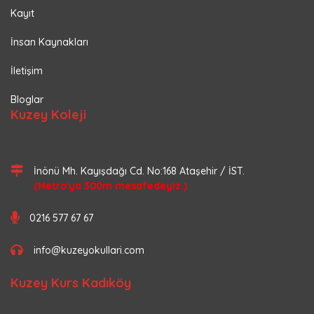
Kayıt
İnsan Kaynakları
İletişim
Bloglar
Kuzey Koleji
İnönü Mh. Kayışdağı Cd. No:168 Ataşehir / İST.
(Metro'ya 300m mesafedeyiz.)
0216 577 67 67
info@kuzeyokullari.com
Kuzey Kurs Kadıköy