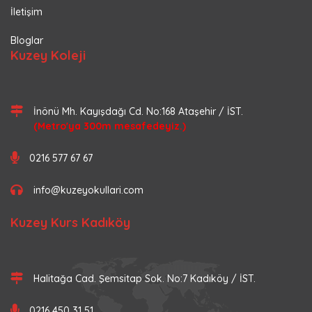
İletişim
Bloglar
Kuzey Koleji
İnönü Mh. Kayışdağı Cd. No:168 Ataşehir / İST.
(Metro'ya 300m mesafedeyiz.)
0216 577 67 67
info@kuzeyokullari.com
Kuzey Kurs Kadıköy
Halitağa Cad. Şemsitap Sok. No:7 Kadıköy / İST.
0216 450 31 51